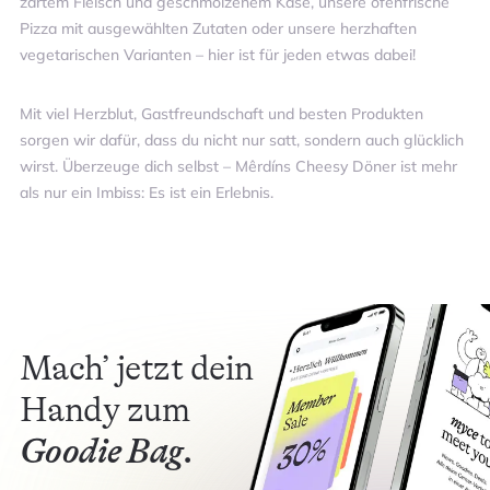
zartem Fleisch und geschmolzenem Käse, unsere ofenfrische
Pizza mit ausgewählten Zutaten oder unsere herzhaften
vegetarischen Varianten – hier ist für jeden etwas dabei!
Mit viel Herzblut, Gastfreundschaft und besten Produkten
sorgen wir dafür, dass du nicht nur satt, sondern auch glücklich
wirst. Überzeuge dich selbst – Mêrdíns Cheesy Döner ist mehr
als nur ein Imbiss: Es ist ein Erlebnis.
Mach’ jetzt dein
Handy zum
Goodie Bag.