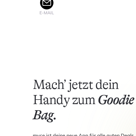
E-MAIL
Mach’ jetzt dein
Handy zum
Goodie
Bag.
myce ist deine neue App für alle guten Deals