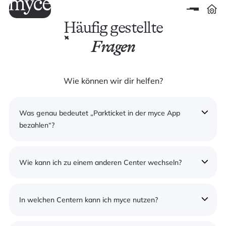
Häufig gestellte
Fragen
Wie können wir dir helfen?
Was genau bedeutet „Parkticket in der myce App
bezahlen“?
Demnächst kannst du dein Parkticket direkt in der myce
App bezahlen – ganz ohne Gang zum
Wie kann ich zu einem anderen Center wechseln?
Kassenautomaten. Einfach Ticket scannen, bezahlen,
fertig!
Du kannst oben in der App auf den Namen des
Wie funktioniert das?
ausgewählten Centers tippen und anschließend auf
In welchen Centern kann ich myce nutzen?
Öffne die myce App und melde dich an. Wähle den
„Center wechseln“. Dies kannst du jederzeit und so oft
Menüpunkt „Parkticket bezahlen“. Scanne den Barcode
du willst tun.
Zu Beginn, während der Testphase, sind drei Center