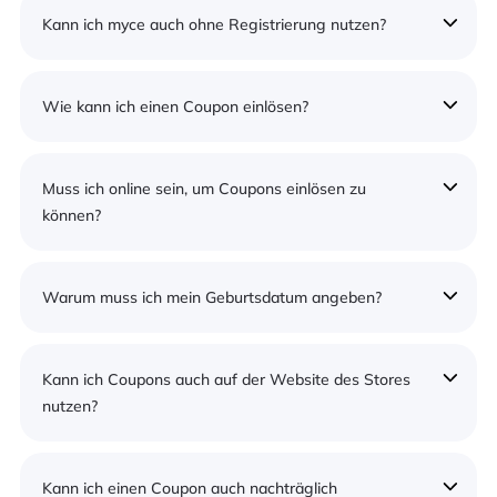
deines Parktickets oder gib die Ticketnummer ein.
dabei: Das Alstertal Einkaufszentrum in Hamburg, die
Kann ich myce auch ohne Registrierung nutzen?
Bezahle bequem mit einer hinterlegten
Altmarkt-Galerie in Dresden und das Nova in Leuna. Wir
Zahlungsmethode (Kreditkarte). Die Schranke erkennt
planen, im Laufe des Jahres 2024 viele weitere Center in
Ja, auch ohne Registrierung kannst du Neuigkeiten,
automatisch, dass du bezahlt hast – du kannst direkt
Deutschland aufzunehmen, die von ECE Marketplaces
Shop-Infos, Lagepläne, Öffnungszeiten usw. einsehen.
Wie kann ich einen Coupon einlösen?
rausfahren.
betrieben werden. Welche Center darunter sein können,
Wenn du dich registrierst, kannst du außerdem
Wann ist die Funktion verfügbar?
kannst du
hier
sehen.
spannende Vorteile und Coupons nutzen.
Um Coupons einzulösen, nutze einfach die „Swipe to
Die Funktion wird in Kürze freigeschaltet. Wir
unlock“-Leiste auf dem Coupon, wenn du an der Kasse
Muss ich online sein, um Coupons einlösen zu
informieren dich direkt in der App, sobald es soweit ist.
stehst. Dies funktioniert übrigens auch offline ohne
können?
Bekomme ich einen Beleg?
Internetverbindung.
Ja, nach der Zahlung erhältst du deinen Zahlungsbeleg
Nein, das geht auch offline! Wir wissen natürlich, dass
direkt in der App.
du nicht in jedem Shop eine stabile Internetverbindung
Warum muss ich mein Geburtsdatum angeben?
Welche Zahlungsmethoden werden unterstützt?
hast.
Zum Start kannst du mit Kreditkarte bezahlen. Weitere
Das musst du gar nicht, die Angabe ist rein optional.
Optionen folgen.
Aber wenn du uns deinen Geburtstag verrätst, können
Kann ich Coupons auch auf der Website des Stores
Was, wenn ich kein Smartphone dabei habe?
wir dir besser passende Vorteile zeigen und dir zum
nutzen?
Die klassische Bezahlung am Automaten ist natürlich
Geburtstag eine kleine Überraschung schicken.
weiterhin möglich. Die App ist nur eine bequeme
Die meisten Coupons sind nur vor Ort in den Stores des
Zusatzoption.
Centers einlösbar, aber einzelne Coupons könnten auch
Kann ich einen Coupon auch nachträglich
Gilt das in allen Centern?