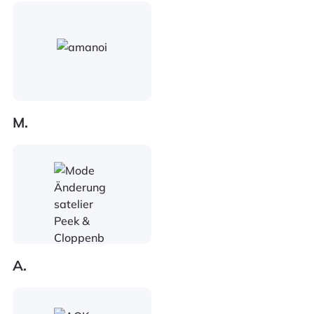
M.
A.