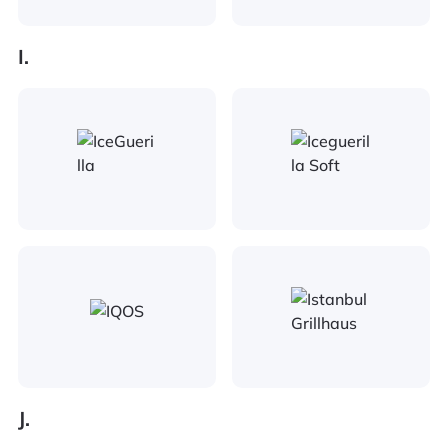
I.
J.